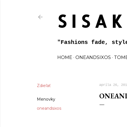
S I S A K
"Fashions fade, styl
HOME
ONEANDSIXOS
TOME
Zdieľať
apríla 26, 201
ONEAND
Menovky
oneandsixos