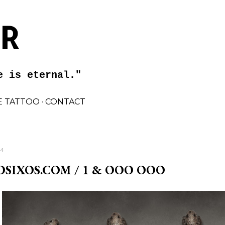
Preskočiť na hlavný obsah
 R
e is eternal."
 TATTOO
CONTACT
4
SIXOS.COM / 1 & OOO OOO