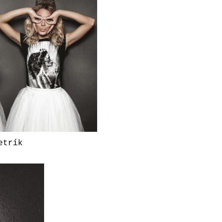
etrík