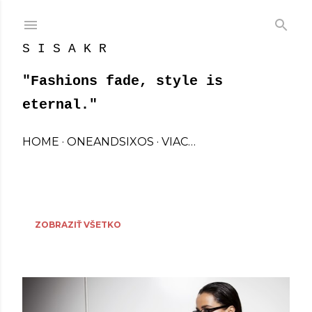
Preskočiť na hlavný obsah
S I S A K R
"Fashions fade, style is
eternal."
HOME
ONEANDSIXOS
VIAC…
Zobrazujú sa príspevky z dátumu december, 2012
P
ZOBRAZIŤ VŠETKO
r
í
s