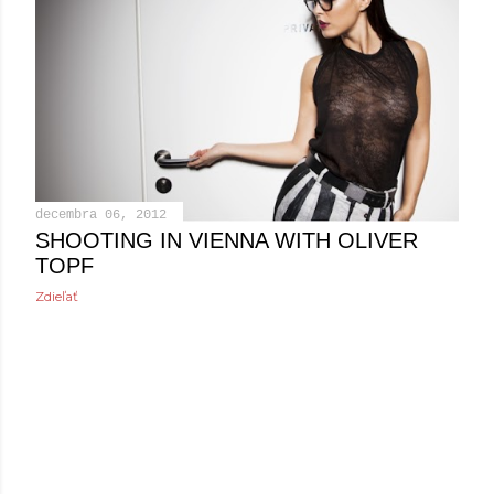
p
e
v
k
y
decembra 06, 2012
SHOOTING IN VIENNA WITH OLIVER
TOPF
Zdieľať