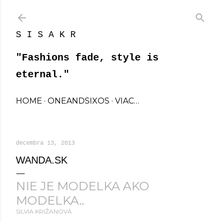
Preskočiť na hlavný obsah
S I S A K R
"Fashions fade, style is
eternal."
HOME
ONEANDSIXOS
VIAC…
decembra 13, 2013
WANDA.SK
NIE JE MODELKA AKO
MODELKA..
SILVIA KRIŽANOVÁ