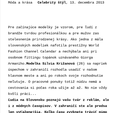
Móda a krása
Celebrity štýl
, 13. decembra 2013
Pre začínajúce modelky je vzorom, pre ľudí z
brandže tvrdou profesionálkou a pre mužov zas
stelesnením prirodzenej krásy. Ako jedna z mála
slovenských modeliek nafotila prestížny World
Fashion Channel Calendar a nechýbala ani pri
osobnom fittingu topánok uznávaného Giorga
Armaniho.
Modelka Silvia Križanová
(26) sa napriek
úspechom v zahraničí rozhodla usadiť v našom
hlavnom meste a ani po rokoch svoje rozhodnutie
neľutuje. O pracovné ponuky totiž núdzu nemá a
cestovania si počas roka užije až až. No nie vždy
kvôli práci...
Ľudia na Slovensku poznajú vašu tvár z reklám, ale
i z módnych časopisov. V zahraničí ste ale predsa
len vyťaženejšia. Koľko času zvyknete tráviť mimo