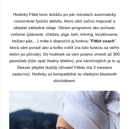
Hodinky Fitbit Ionic dokážu po pár minútach automaticky
rozoznávať fyzickú aktivitu, ktorú vám začnú mapovať a
ukladať základné údaje. Okrem programov ako počasie,
cvičenie (plávanie, chôdza, jóga, beh, tréning, bicyklovanie,
bežiaci pás,...) máte k dispozícii aj funkciu "
Fitbit coach
",
ktorá vám poradí ako a koľko cvičiť (na túto funkciu sa veľmi
teším po pôrode). Do hodiniek sa vám priamo zmestí až 300
pesničiek (čiže opäť žiadny telefón), pre náročnejších je tu aj
Deezer playlist (každý úžívateľ Fitbitu má 3 mesiace
zadarmo). Hodinky sú kompatibilné so všetkými bluetooth
slúchátkami.