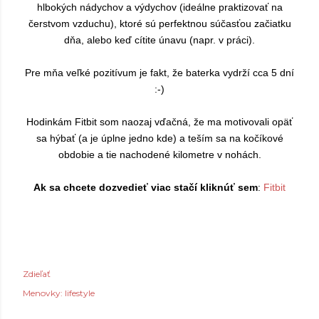
hlbokých nádychov a výdychov (ideálne praktizovať na
čerstvom vzduchu), ktoré sú perfektnou súčasťou začiatku
dňa, alebo keď cítite únavu (napr. v práci).
Pre mňa veľké pozitívum je fakt, že baterka vydrží cca 5 dní
:-)
Hodinkám Fitbit som naozaj vďačná, že ma motivovali opäť
sa hýbať (a je úplne jedno kde) a teším sa na kočíkové
obdobie a tie nachodené kilometre v nohách.
Ak sa chcete dozvedieť viac stačí kliknúť sem
:
Fitbit
Zdieľať
Menovky:
lifestyle