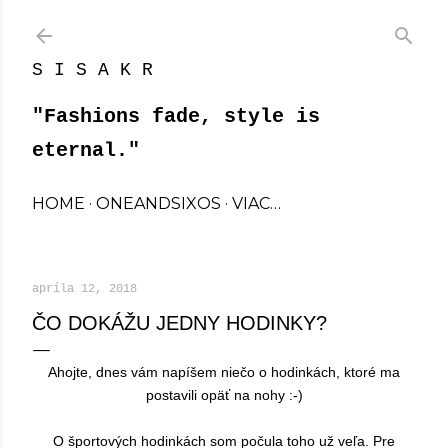
Preskočiť na hlavný obsah
S I S A K R
"Fashions fade, style is
eternal."
HOME
ONEANDSIXOS
VIAC…
apríla 12, 2018
ČO DOKÁŽU JEDNY HODINKY?
Ahojte, dnes vám napíšem niečo o hodinkách, ktoré ma
postavili opäť na nohy :-)
O športových hodinkách som počula toho už veľa. Pre