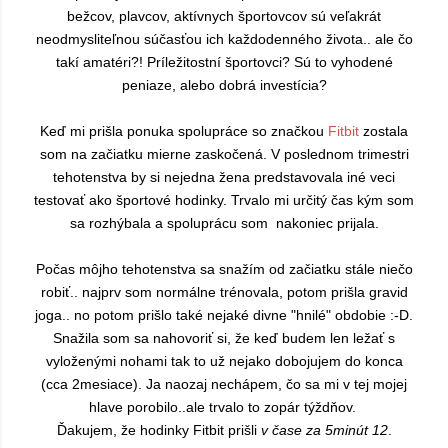
bežcov, plavcov, aktívnych športovcov sú veľakrát
neodmysliteľnou súčasťou ich každodenného života.. ale čo
takí amatéri?! Príležitostní športovci? Sú to vyhodené
peniaze, alebo dobrá investícia?
Keď mi prišla ponuka spolupráce so značkou
Fitbit
zostala
som na začiatku mierne zaskočená. V poslednom trimestri
tehotenstva by si nejedna žena predstavovala iné veci
testovať ako športové hodinky. Trvalo mi určitý čas kým som
sa rozhýbala a spoluprácu som nakoniec prijala.
Počas môjho tehotenstva sa snažím od začiatku stále niečo
robiť.. najprv som normálne trénovala, potom prišla gravid
joga.. no potom prišlo také nejaké divne "hnilé" obdobie :-D.
Snažila som sa nahovoriť si, že keď budem len ležať s
vyloženými nohami tak to už nejako dobojujem do konca
(cca 2mesiace). Ja naozaj nechápem, čo sa mi v tej mojej
hlave porobilo..ale trvalo to zopár týždňov.
Ďakujem, že hodinky Fitbit prišli
v čase za 5minút 12
.