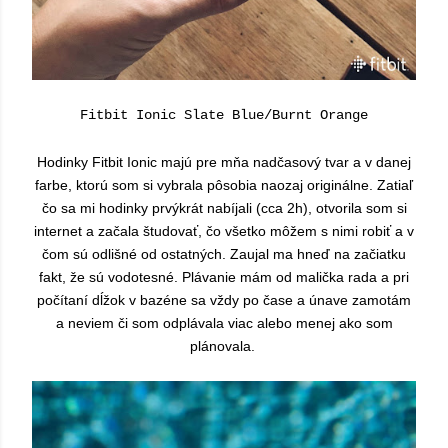
Fitbit Ionic Slate Blue/Burnt Orange
Hodinky Fitbit Ionic majú pre mňa nadčasový tvar a v danej
farbe, ktorú som si vybrala pôsobia naozaj originálne. Zatiaľ
čo sa mi hodinky prvýkrát nabíjali (cca 2h), otvorila som si
internet a začala študovať, čo všetko môžem s nimi robiť a v
čom sú odlišné od ostatných. Zaujal ma hneď na začiatku
fakt, že sú vodotesné. Plávanie mám od malička rada a pri
počítaní dĺžok v bazéne sa vždy po čase a únave zamotám
a neviem či som odplávala viac alebo menej ako som
plánovala.