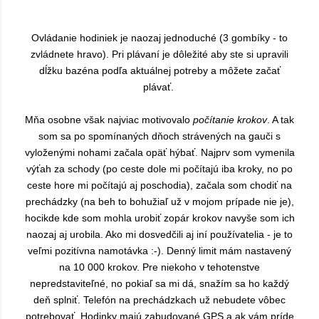
Ovládanie hodiniek je naozaj jednoduché (3 gombíky - to
zvládnete hravo). Pri plávaní je dôležité aby ste si upravili
dĺžku bazéna podľa aktuálnej potreby a môžete začať
plávať.
Mňa osobne však najviac motivovalo
počítanie krokov
. A tak
som sa po spomínaných dňoch strávených na gauči s
vyloženými nohami začala opäť hýbať. Najprv som vymenila
výťah za schody (po ceste dole mi počítajú iba kroky, no po
ceste hore mi počítajú aj poschodia), začala som chodiť na
prechádzky (na beh to bohužiaľ už v mojom prípade nie je),
hocikde kde som mohla urobiť zopár krokov navyše som ich
naozaj aj urobila. Ako mi dosvedčili aj iní používatelia - je to
veľmi pozitívna namotávka :-). Denný limit mám nastavený
na 10 000 krokov. Pre niekoho v tehotenstve
nepredstaviteľné, no pokiaľ sa mi dá, snažím sa ho každý
deň splniť. Telefón na prechádzkach už nebudete vôbec
potrebovať. Hodinky majú zabudované GPS a ak vám príde