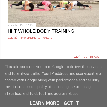
apríla 23, 2013
HIIT WHOLE BODY TRAINING
Zdieľať
Zverejnenie komentára
STARŠIE PRÍSPEVKY
This site uses cookies from Google to deliver its services
and to analyze traffic. Your IP address and user-agent are
shared with Google along with performance and security
Používa službu Blogger
metrics to ensure quality of service, generate usage
statistics, and to detect and address abuse.
PUBLIKOVANIE OBSAHU LEN SO SÚHLASOM AUTORA
LEARN MORE
GOT IT