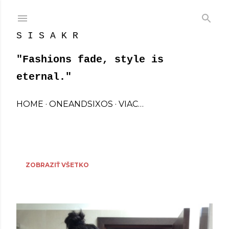
Preskočiť na hlavný obsah
S I S A K R
"Fashions fade, style is
eternal."
HOME
ONEANDSIXOS
VIAC…
Zobrazujú sa príspevky z dátumu apríl, 2013
P
ZOBRAZIŤ VŠETKO
r
í
s