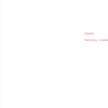
Zdieľať
Menovky:
model