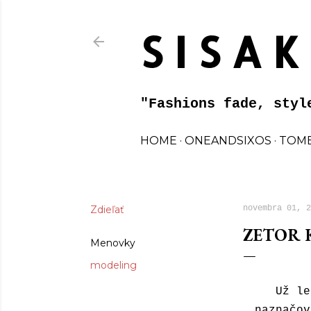
S I S A K
"Fashions fade, styl
HOME
ONEANDSIXOS
TOME
Zdieľať
novembra 01, 2
ZETOR 
Menovky
modeling
Už le
naznačov