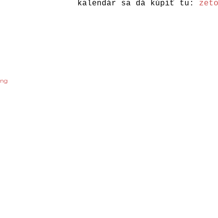
kalendár sa dá kúpiť tu:
zet
ing