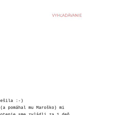
VYHĽADÁVANIE
tešila :-)
 (a pomáhal mu Maroško) mi
Fotenie sme zvládli za 1 deň.