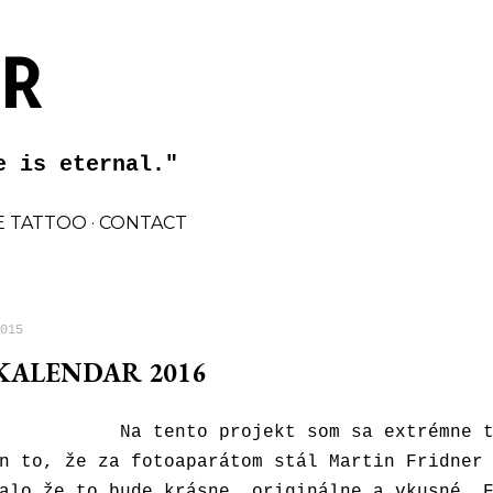
Preskočiť na hlavný obsah
 R
e is eternal."
 TATTOO
CONTACT
015
KALENDAR 2016
Na tento projekt som sa extrémne 
n to, že za fotoaparátom stál Martin Fridner
alo že to bude krásne, originálne a vkusné. 