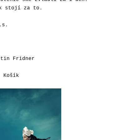
k stojí za to.
.s.
rtin Fridner
r Košík