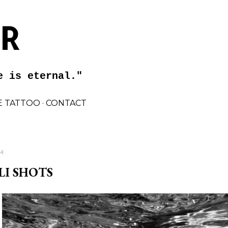
Preskočiť na hlavný obsah
 R
e is eternal."
 TATTOO
CONTACT
4
LI SHOTS