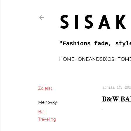
S I S A K
"Fashions fade, styl
HOME
ONEANDSIXOS
TOME
Zdieľať
apríla 17, 201
B&W BA
Menovky
Bali
Traveling