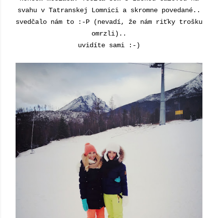
svahu v Tatranskej Lomnici a skromne povedané..
svedčalo nám to :-P (nevadí, že nám riťky trošku
omrzli)..
uvidíte sami :-)