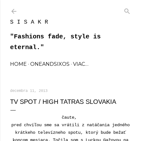
Preskočiť na hlavný obsah
S I S A K R
"Fashions fade, style is
eternal."
HOME
ONEANDSIXOS
VIAC…
decembra 11, 2013
TV SPOT / HIGH TATRAS SLOVAKIA
čaute,
pred chvíľou sme sa vrátili z natáčania jedného
krátkeho televízneho spotu, ktorý bude bežať
koncom mesiaca. Točila som s Luckou Gažovou na