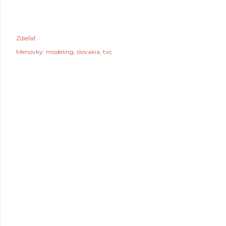
Zdieľať
Menovky:
modeling
slovakia
tvc